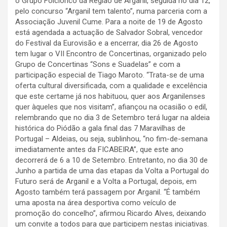
o Grupo Folclórico da Região de Arganil, seguida no dia 12,
pelo concurso “Arganil tem talento”, numa parceria com a
Associação Juvenil Cume. Para a noite de 19 de Agosto
está agendada a actuação de Salvador Sobral, vencedor
do Festival da Eurovisão e a encerrar, dia 26 de Agosto
tem lugar o VII Encontro de Concertinas, organizado pelo
Grupo de Concertinas “Sons e Suadelas” e com a
participação especial de Tiago Maroto. “Trata-se de uma
oferta cultural diversificada, com a qualidade e excelência
que este certame já nos habituou, quer aos Arganilenses
quer àqueles que nos visitam”, afiançou na ocasião o edil,
relembrando que no dia 3 de Setembro terá lugar na aldeia
histórica do Piódão a gala final das 7 Maravilhas de
Portugal – Aldeias, ou seja, sublinhou, “no fim-de-semana
imediatamente antes da FICABEIRA”, que este ano
decorrerá de 6 a 10 de Setembro. Entretanto, no dia 30 de
Junho a partida de uma das etapas da Volta a Portugal do
Futuro será de Arganil e a Volta a Portugal, depois, em
Agosto também terá passagem por Arganil. “É também
uma aposta na área desportiva como veículo de
promoção do concelho”, afirmou Ricardo Alves, deixando
um convite a todos para que participem nestas iniciativas.