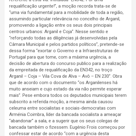
requalificação urgente!”, a moção recorda trata-se de
“uma via fundamental para a mobilidade de toda a região,
assumindo particular relevância no concelho de Arganil,
promovendo a ligação entre os seus dois principais
centros urbanos: Arganil e Coja”. Nesse sentido e
“reforçando todas as diligências já desenvolvidas pela
Câmara Municipal e pelos partidos políticos”, pretende-se
dessa forma “exortar o Governo e a Infraestruturas de
Portugal para que tome, com a máxima urgência, a
decisão de abertura do concurso publico para a realização
da empreitada de requalificação da EN342, no troço
Arganil – Coja – Vila Cova de Alva – Avô – EN 230”. Obra
que de acordo com o documento “os Arganilenses há
muito anseiam e cujo estado da via não permite esperar
mais”. Pese embora todos os deputados municipais terem
subscrito a referida moção, a mesma ainda causou
celeuma entre socialistas e sociais-democratas com
Arménia Coimbra, líder da bancada socialista a ameaçar
“abandonar” a sala, e a sugerir que os seus colegas de
bancada também o fizessem. Eugénio Frois começou por
confessar estar de acordo “com a urgência desta