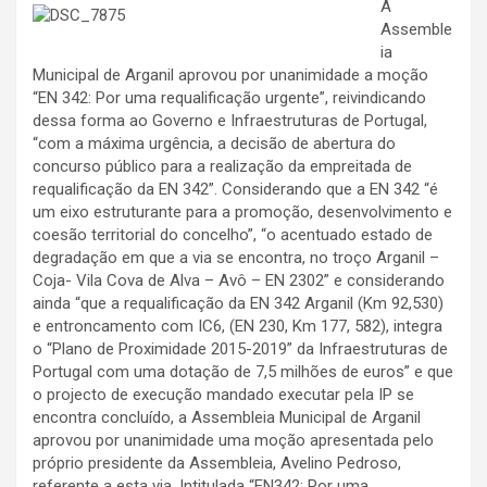
A
Assemble
ia
Municipal de Arganil aprovou por unanimidade a moção
“EN 342: Por uma requalificação urgente”, reivindicando
dessa forma ao Governo e Infraestruturas de Portugal,
“com a máxima urgência, a decisão de abertura do
concurso público para a realização da empreitada de
requalificação da EN 342”. Considerando que a EN 342 “é
um eixo estruturante para a promoção, desenvolvimento e
coesão territorial do concelho”, “o acentuado estado de
degradação em que a via se encontra, no troço Arganil –
Coja- Vila Cova de Alva – Avô – EN 2302” e considerando
ainda “que a requalificação da EN 342 Arganil (Km 92,530)
e entroncamento com IC6, (EN 230, Km 177, 582), integra
o “Plano de Proximidade 2015-2019” da Infraestruturas de
Portugal com uma dotação de 7,5 milhões de euros” e que
o projecto de execução mandado executar pela IP se
encontra concluído, a Assembleia Municipal de Arganil
aprovou por unanimidade uma moção apresentada pelo
próprio presidente da Assembleia, Avelino Pedroso,
referente a esta via. Intitulada “EN342: Por uma